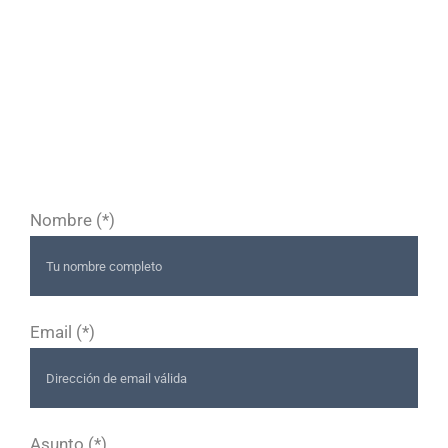
Formulario de contacto
Enviar un correo electrónico. Todos los campos
con el asterisco (‘*’) son obligatorios.
Nombre (*)
Email (*)
Asunto (*)