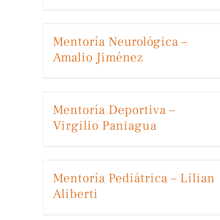
Mentoría Neurológica – Amalio Jiménez
Mentoría Neurológica –
Amalio Jiménez
Mentoría Deportiva – Virgilio Paniagua
Mentoría Deportiva –
Virgilio Paniagua
Mentoría Pediátrica – Lilian Aliberti
Mentoría Pediátrica – Lilian
Aliberti