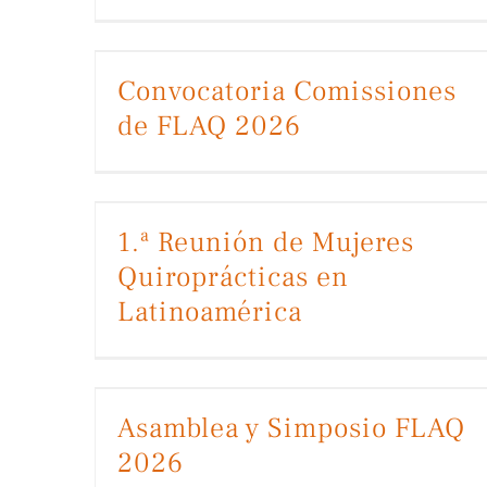
Convocatoria Comissiones de FLAQ 2026
Convocatoria Comissiones
de FLAQ 2026
1.ª Reunión de Mujeres Quiroprácticas en Latinoamérica
1.ª Reunión de Mujeres
Quiroprácticas en
Latinoamérica
Asamblea y Simposio FLAQ
2026