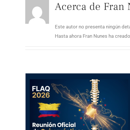
Acerca de
Fran
Este autor no presenta ningún deta
Hasta ahora Fran Nunes ha creado
Reunión Oficial con Quiroprácticos Trabajando en Colombia