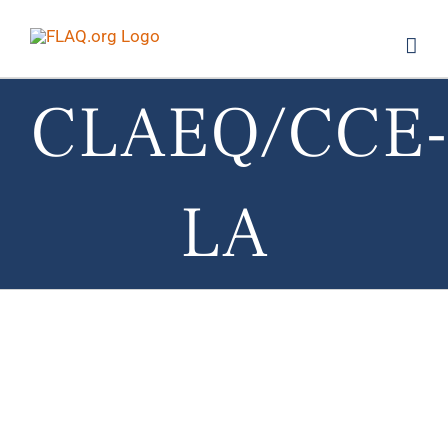
Saltar
al
contenido
CLAEQ/CCE
LA