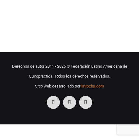
Derechos de autor 2011 -
2026 © Federación Latino Americana de
Quiropráctica. Todos los derechos reservados.
Sitio web desarrollado por
linrocha.com
Facebook
Instagram
Correo
electrónico