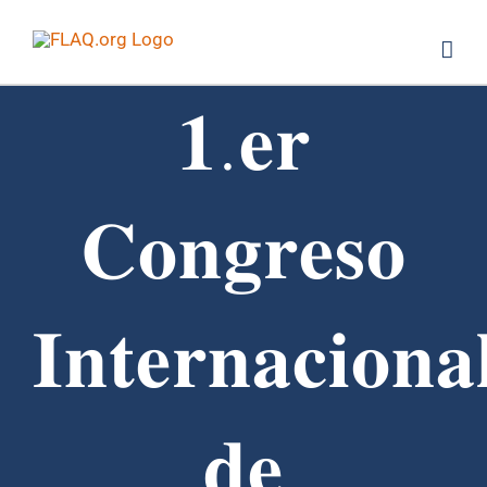
Saltar
al
contenido
𝟏.𝐞𝐫
𝐂𝐨𝐧𝐠𝐫𝐞𝐬𝐨
𝐈𝐧𝐭𝐞𝐫𝐧𝐚𝐜𝐢𝐨𝐧𝐚
𝐝𝐞