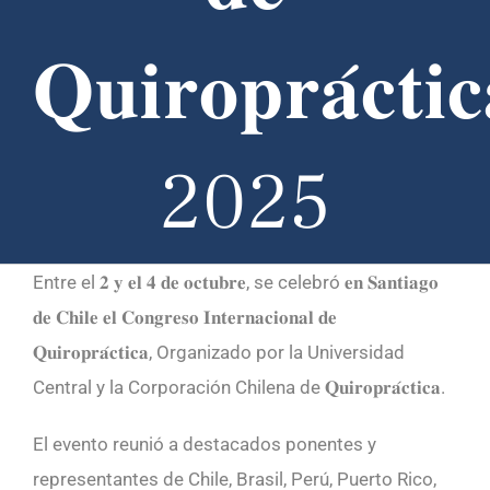
𝐐𝐮𝐢𝐫𝐨𝐩𝐫𝐚́𝐜𝐭𝐢𝐜
2025
Entre el 𝟐 𝐲 𝐞𝐥 𝟒 𝐝𝐞 𝐨𝐜𝐭𝐮𝐛𝐫𝐞, se celebró 𝐞𝐧 𝐒𝐚𝐧𝐭𝐢𝐚𝐠𝐨
𝐝𝐞 𝐂𝐡𝐢𝐥𝐞 𝐞𝐥 𝐂𝐨𝐧𝐠𝐫𝐞𝐬𝐨 𝐈𝐧𝐭𝐞𝐫𝐧𝐚𝐜𝐢𝐨𝐧𝐚𝐥 𝐝𝐞
𝐐𝐮𝐢𝐫𝐨𝐩𝐫𝐚́𝐜𝐭𝐢𝐜𝐚, Organizado por la Universidad
Central y la Corporación Chilena de 𝐐𝐮𝐢𝐫𝐨𝐩𝐫𝐚́𝐜𝐭𝐢𝐜𝐚.
El evento reunió a destacados ponentes y
representantes de Chile, Brasil, Perú, Puerto Rico,