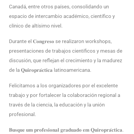
Canadá, entre otros países, consolidando un
espacio de intercambio académico, científico y
clínico de altísimo nivel.
Durante el 𝐂𝐨𝐧𝐠𝐫𝐞𝐬𝐨 se realizaron workshops,
presentaciones de trabajos científicos y mesas de
discusión, que reflejan el crecimiento y la madurez
de la 𝐐𝐮𝐢𝐫𝐨𝐩𝐫𝐚́𝐜𝐭𝐢𝐜𝐚 latinoamericana.
Felicitamos a los organizadores por el excelente
trabajo y por fortalecer la colaboración regional a
través de la ciencia, la educación y la unión
profesional.
𝐁𝐮𝐬𝐪𝐮𝐞 𝐮𝐦 𝐩𝐫𝐨𝐟𝐞𝐬𝐢𝐨𝐧𝐚𝐥 𝐠𝐫𝐚𝐝𝐮𝐚𝐝𝐨 𝐞𝐦 𝐐𝐮𝐢𝐫𝐨𝐩𝐫𝐚́𝐜𝐭𝐢𝐜𝐚.