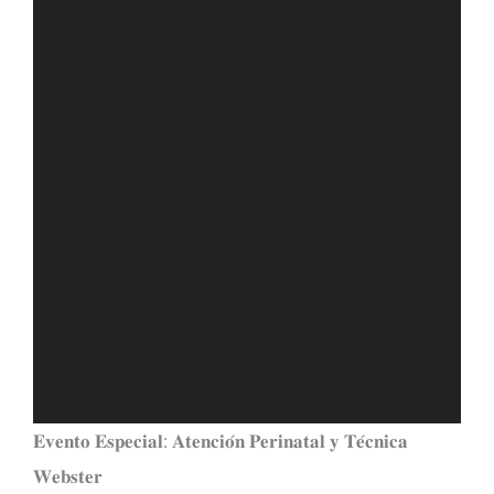
𝐄𝐯𝐞𝐧𝐭𝐨 𝐄𝐬𝐩𝐞𝐜𝐢𝐚𝐥: 𝐀𝐭𝐞𝐧𝐜𝐢𝐨́𝐧 𝐏𝐞𝐫𝐢𝐧𝐚𝐭𝐚𝐥 𝐲 𝐓𝐞́𝐜𝐧𝐢𝐜𝐚
𝐖𝐞𝐛𝐬𝐭𝐞𝐫