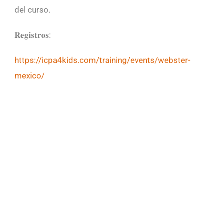
del curso.
𝐑𝐞𝐠𝐢𝐬𝐭𝐫𝐨𝐬:
https://icpa4kids.com/training/events/webster-
mexico/