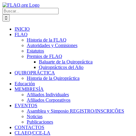
Saltar
al
Buscar:
contenido
INICIO
FLAQ
Historia de la FLAQ
Autoridades y Comisiones
Estatutos
Premios de FLAQ
Baluarte de la Quiropráctica
Quiroprácticos del Año
QUIROPRÁCTICA
Historia de la Quiropráctica
Educación
MEMBRESÍA
Afiliados Individuales
Afiliados Corporativos
EVENTOS
Asamblea y Simposio REGISTRO/INSCRIÇÕES
Noticias
Publicaciones
CONTACTOS
CLAEQ/CCE-LA