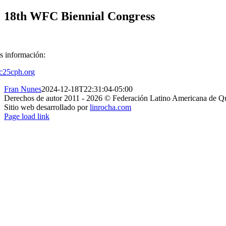
18th WFC Biennial Congress
s información:
c25cph.org
Fran Nunes
2024-12-18T22:31:04-05:00
Derechos de autor 2011 -
2026 © Federación Latino Americana de Qui
Sitio web desarrollado por
linrocha.com
Facebook
Instagram
Correo
Page load link
electrónico
Ir
a
Arriba