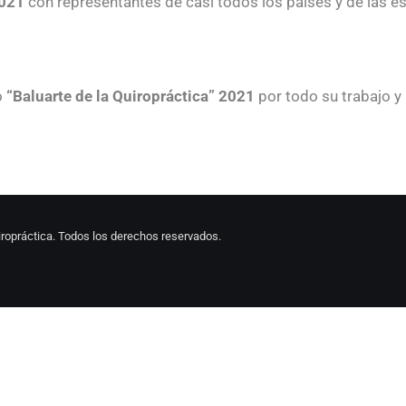
2021
con representantes de casi todos los países y de las e
o
“Baluarte de la Quiropráctica”
2021
por todo su trabajo y 
ropráctica. Todos los derechos reservados.