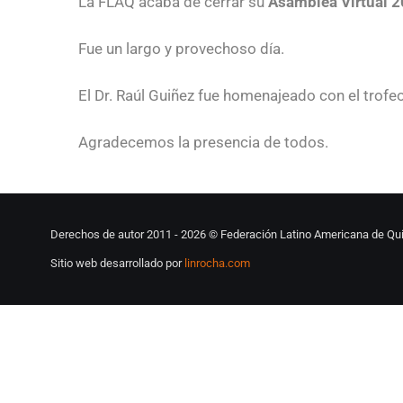
La FLAQ acaba de cerrar su
Asamblea Virtual 
Fue un largo y provechoso día.
El Dr. Raúl Guiñez fue homenajeado con el trofe
Agradecemos la presencia de todos.
Derechos de autor 2011 -
2026 © Federación Latino Americana de Qui
Sitio web desarrollado por
linrocha.com