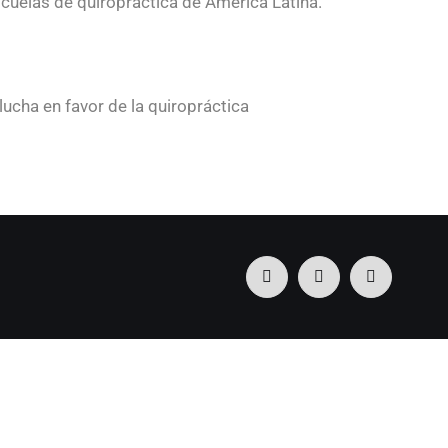
scuelas de quiropráctica de América Latina.
lucha en favor de la quiropráctica
Facebook
Instagram
Correo
electrónico