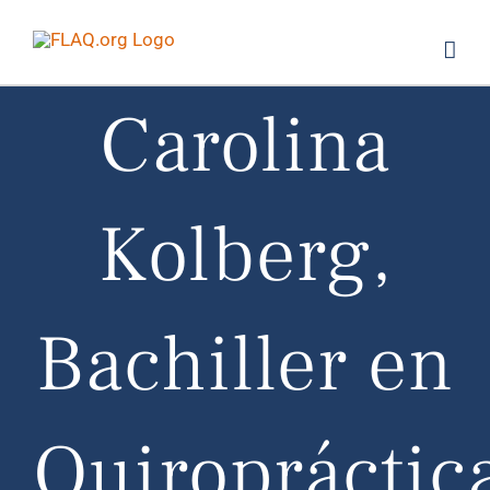
Saltar
al
contenido
Carolina
Kolberg,
Bachiller en
Quiropráctic