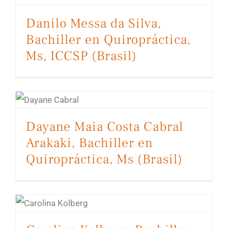
Danilo Messa da Silva,
Bachiller en Quiropráctica,
Ms, ICCSP (Brasil)
Dayane Maia Costa Cabral Arakaki, Bachiller en Quiropráctica, Ms (Brasil)
Dayane Maia Costa Cabral
Arakaki, Bachiller en
Quiropráctica, Ms (Brasil)
Carolina Kolberg, Bachiller en Quiropráctica, PhD (Brasil)