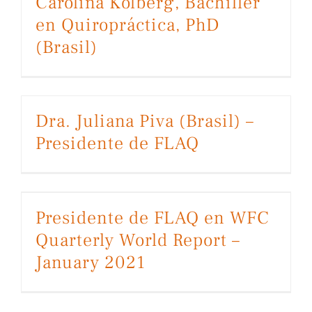
Carolina Kolberg, Bachiller
en Quiropráctica, PhD
(Brasil)
Dra. Juliana Piva (Brasil) –
Presidente de FLAQ
Presidente de FLAQ en WFC Quarterly World Report – January 2021
Presidente de FLAQ en WFC
Quarterly World Report –
January 2021