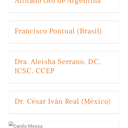
Afiliado Oro de Argentina
Francisco Pontual (Brasil)
Dra. Aleisha Serrano, DC, ICSC, CCEP
Dra. Aleisha Serrano, DC,
ICSC, CCEP
Dr. César Iván Real (México)
Danilo Messa da Silva, Bachiller en Quiropráctica, Ms, ICCSP (Brasil)