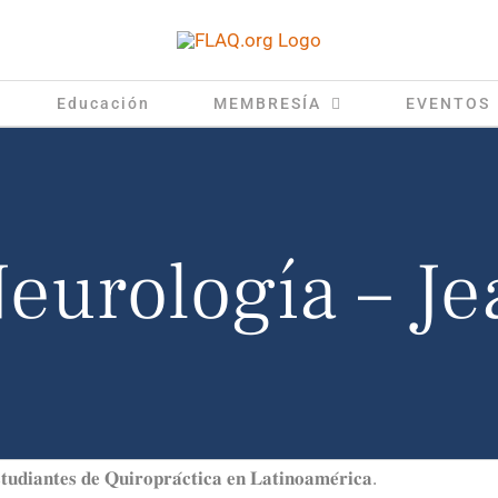
Educación
MEMBRESÍA
EVENTOS
eurología – J
𝐮𝐝𝐢𝐚𝐧𝐭𝐞𝐬 𝐝𝐞 𝐐𝐮𝐢𝐫𝐨𝐩𝐫𝐚́𝐜𝐭𝐢𝐜𝐚 𝐞𝐧 𝐋𝐚𝐭𝐢𝐧𝐨𝐚𝐦𝐞́𝐫𝐢𝐜𝐚.