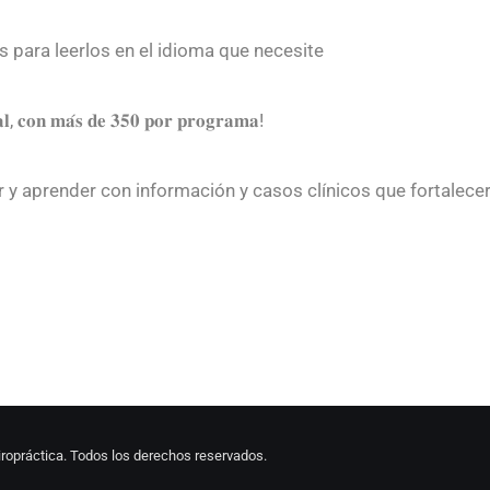
 para leerlos en el idioma que necesite
𝐚𝐥, 𝐜𝐨𝐧 𝐦𝐚́𝐬 𝐝𝐞 𝟑𝟓𝟎 𝐩𝐨𝐫 𝐩𝐫𝐨𝐠𝐫𝐚𝐦𝐚!
y aprender con información y casos clínicos que fortalecerá
ropráctica. Todos los derechos reservados.