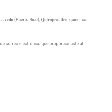
𝐀𝐜𝐞𝐯𝐞𝐝𝐨 (Puerto Rico), 𝐐𝐮𝐢𝐫𝐨𝐩𝐫𝐚́𝐜𝐭𝐢𝐜𝐨, quien nos
n de correo electrónico que proporcionaste al