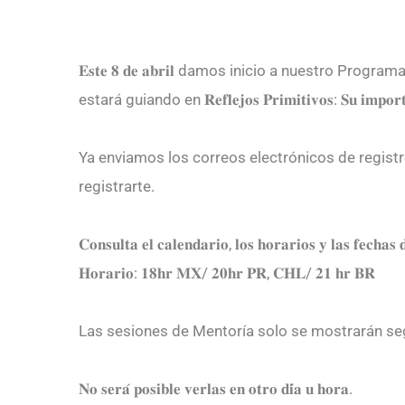
𝐄𝐬𝐭𝐞 𝟖 𝐝𝐞 𝐚𝐛𝐫𝐢𝐥 damos inicio a nuestro Programa de 𝐌𝐞𝐧
estará guiando en 𝐑𝐞𝐟𝐥𝐞𝐣𝐨𝐬 𝐏𝐫𝐢𝐦𝐢𝐭𝐢𝐯𝐨𝐬: 𝐒𝐮 𝐢𝐦𝐩𝐨𝐫𝐭𝐚𝐧𝐜
Ya enviamos los correos electrónicos de registro
registrarte.
𝐂𝐨𝐧𝐬𝐮𝐥𝐭𝐚 𝐞𝐥 𝐜𝐚𝐥𝐞𝐧𝐝𝐚𝐫𝐢𝐨, 𝐥𝐨𝐬 𝐡𝐨𝐫𝐚𝐫𝐢𝐨𝐬 𝐲 𝐥𝐚𝐬 𝐟𝐞𝐜𝐡𝐚𝐬 
𝐇𝐨𝐫𝐚𝐫𝐢𝐨: 𝟏𝟖𝐡𝐫 𝐌𝐗/ 𝟐𝟎𝐡𝐫 𝐏𝐑, 𝐂𝐇𝐋/ 𝟐𝟏 𝐡𝐫 𝐁𝐑
Las sesiones de Mentoría solo se mostrarán segú
𝐍𝐨 𝐬𝐞𝐫𝐚́ 𝐩𝐨𝐬𝐢𝐛𝐥𝐞 𝐯𝐞𝐫𝐥𝐚𝐬 𝐞𝐧 𝐨𝐭𝐫𝐨 𝐝𝐢́𝐚 𝐮 𝐡𝐨𝐫𝐚.