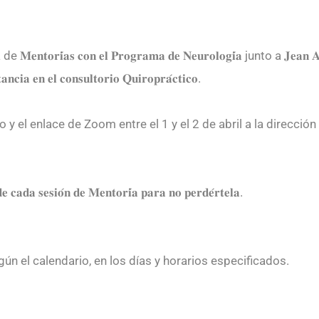
𝐭𝐨𝐫𝐢́𝐚𝐬 𝐜𝐨𝐧 𝐞𝐥 𝐏𝐫𝐨𝐠𝐫𝐚𝐦𝐚 𝐝𝐞 𝐍𝐞𝐮𝐫𝐨𝐥𝐨𝐠𝐢́𝐚 junto a 𝐉𝐞𝐚𝐧 
𝐚 𝐞𝐧 𝐞𝐥 𝐜𝐨𝐧𝐬𝐮𝐥𝐭𝐨𝐫𝐢𝐨 𝐐𝐮𝐢𝐫𝐨𝐩𝐫𝐚́𝐜𝐭𝐢𝐜𝐨.
 y el enlace de Zoom entre el 1 y el 2 de abril a la direcció
𝐝𝐞 𝐜𝐚𝐝𝐚 𝐬𝐞𝐬𝐢𝐨́𝐧 𝐝𝐞 𝐌𝐞𝐧𝐭𝐨𝐫𝐢́𝐚 𝐩𝐚𝐫𝐚 𝐧𝐨 𝐩𝐞𝐫𝐝𝐞́𝐫𝐭𝐞𝐥𝐚.
n el calendario, en los días y horarios especificados.