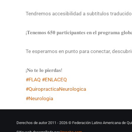
Tendremos accesibilidad a subtítulos traducidos
¡𝐓𝐞𝐧𝐞𝐦𝐨𝐬 𝟔𝟓𝟎 𝐩𝐚𝐫𝐭𝐢𝐜𝐢𝐩𝐚𝐧𝐭𝐞𝐬 𝐞𝐧 𝐞𝐥 𝐩𝐫𝐨𝐠𝐫𝐚𝐦𝐚 𝐠𝐥𝐨𝐛
Te esperamos en punto para conectar, descubrir 
¡𝐍𝐨 𝐭𝐞 𝐥𝐨 𝐩𝐢𝐞𝐫𝐝𝐚𝐬!
#FLAQ
#ENLACEQ
#QuiropracticaNeurologica
#Neurologia
Derechos de autor 2011 -
2026 © Federación Latino Americana de Qui