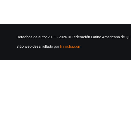
Derechos de autor 2011 -
2026 © Federación Latino Americana de Qui
Sitio web desarrollado por
linrocha.com