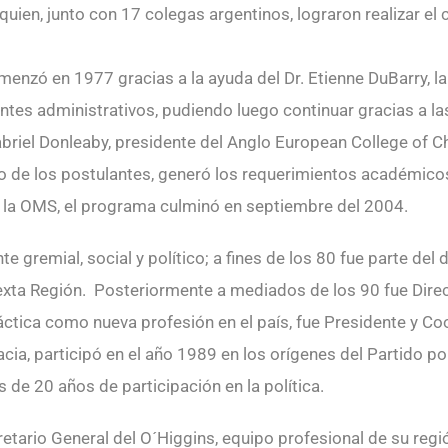
 quien, junto con 17 colegas argentinos, lograron realizar el
menzó en 1977 gracias a la ayuda del Dr. Etienne DuBarry, la
tes administrativos, pudiendo luego continuar gracias a la
abriel Donleaby, presidente del Anglo European College of 
o de los postulantes, generó los requerimientos académicos
r la OMS, el programa culminó en septiembre del 2004.
e gremial, social y político; a fines de los 80 fue parte de
Sexta Región. Posteriormente a mediados de los 90 fue Direc
áctica como nueva profesión en el país, fue Presidente y Co
acia, participó en el año 1989 en los orígenes del Partido 
 de 20 años de participación en la política.
etario General del O´Higgins, equipo profesional de su regi