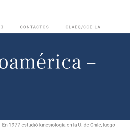
CONTACTOS
CLAEQ/CCE-LA
oamérica –
 En 1977 estudió kinesiología en la U. de Chile, luego